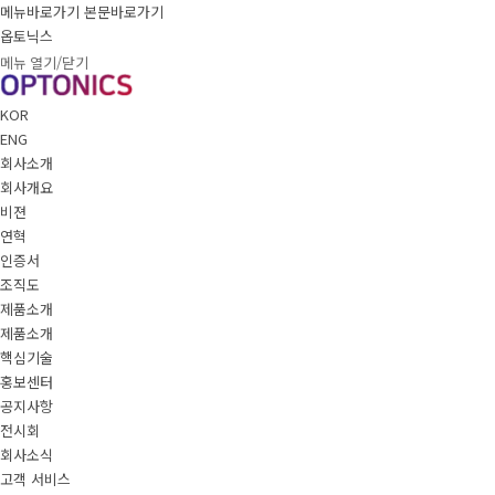
메뉴바로가기
본문바로가기
옵토닉스
메뉴 열기/닫기
KOR
ENG
회사소개
회사개요
비젼
연혁
인증서
조직도
제품소개
제품소개
핵심기술
홍보센터
공지사항
전시회
회사소식
고객 서비스