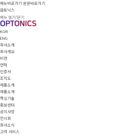
메뉴바로가기
본문바로가기
옵토닉스
메뉴 열기/닫기
KOR
ENG
회사소개
회사개요
비젼
연혁
인증서
조직도
제품소개
제품소개
핵심기술
홍보센터
공지사항
전시회
회사소식
고객 서비스